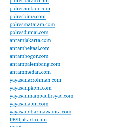
polresbatam.com
polresambon.com
polresbima.com
polresmataram.com
polresdumai.com
antamjakarta.com
antambekasi.com
antambogor.com
antampalembang.com
antammedan.com
yayasanarrohmah.com
yayasanpkbm.com
yayasanmambaulirsyad.com
yayasanabm.com
yayasandharmawanita.com
PBSIjakarta.com