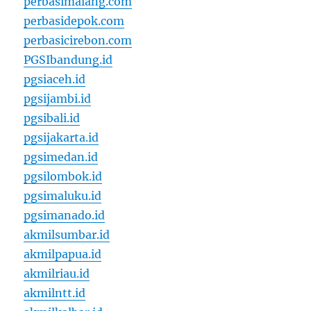
perbasimalang.com
perbasidepok.com
perbasicirebon.com
PGSIbandung.id
pgsiaceh.id
pgsijambi.id
pgsibali.id
pgsijakarta.id
pgsimedan.id
pgsilombok.id
pgsimaluku.id
pgsimanado.id
akmilsumbar.id
akmilpapua.id
akmilriau.id
akmilntt.id