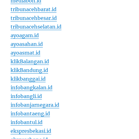
meulaboh.id
tribunacehbarat.id
tribunacehbesar.id
tribunacehselatan.id
ayoagam.id
ayoasahan.id
ayoasmat.id
klikBalangan.id
klikBandung.id
klikbanggai.id
infobangkalan.id
infobangli.id
infobanjarnegara.id
infobantaeng.id
infobantul.id
ekspresbekasi.id