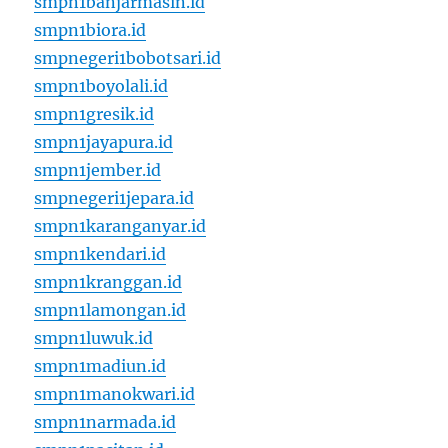
smpn1banjarmasin.id
smpn1biora.id
smpnegeri1bobotsari.id
smpn1boyolali.id
smpn1gresik.id
smpn1jayapura.id
smpn1jember.id
smpnegeri1jepara.id
smpn1karanganyar.id
smpn1kendari.id
smpn1kranggan.id
smpn1lamongan.id
smpn1luwuk.id
smpn1madiun.id
smpn1manokwari.id
smpn1narmada.id