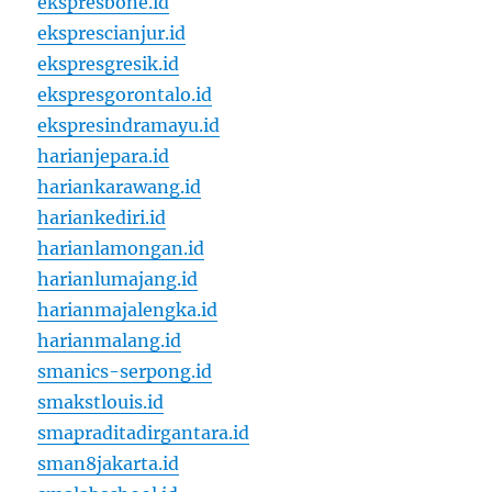
ekspresbone.id
eksprescianjur.id
ekspresgresik.id
ekspresgorontalo.id
ekspresindramayu.id
harianjepara.id
hariankarawang.id
hariankediri.id
harianlamongan.id
harianlumajang.id
harianmajalengka.id
harianmalang.id
smanics-serpong.id
smakstlouis.id
smapraditadirgantara.id
sman8jakarta.id