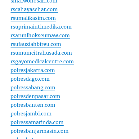
sma1wonosari.com
rscahayasehat.com
rsumalikasim.com
rsuprimaintimedika.com
rsarunlhokseumaw.com
rsufauziahbireu.com
rsumumcitrahusada.com
rsgayomedicalcentre.com
polresjakarta.com
polresdago.com
polressabang.com
polresdenpasar.com
polresbanten.com
polresjambi.com
polressamarinda.com
polresbanjarmasin.com