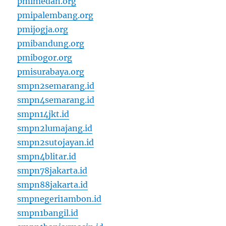
pmimedan.org
pmipalembang.org
pmijogja.org
pmibandung.org
pmibogor.org
pmisurabaya.org
smpn2semarang.id
smpn4semarang.id
smpn14jkt.id
smpn2lumajang.id
smpn2sutojayan.id
smpn4blitar.id
smpn78jakarta.id
smpn88jakarta.id
smpnegeri1ambon.id
smpn1bangil.id