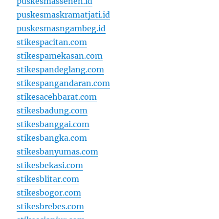
puskesmassenen.id
puskesmaskramatjati.id
puskesmasngambeg.id
stikespacitan.com
stikespamekasan.com
stikespandeglang.com
stikespangandaran.com
stikesacehbarat.com
stikesbadung.com
stikesbanggai.com
stikesbangka.com
stikesbanyumas.com
stikesbekasi.com
stikesblitar.com
stikesbogor.com
stikesbrebes.com