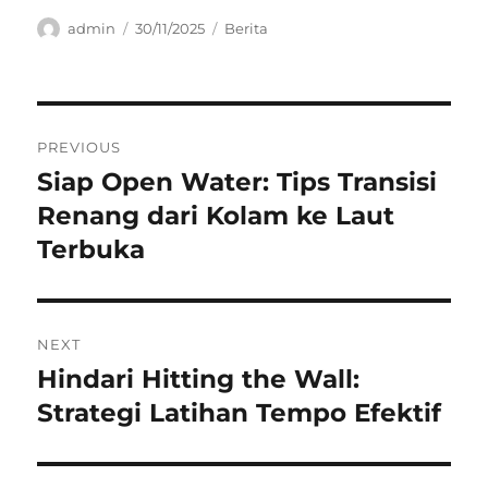
Author
Posted
Categories
admin
30/11/2025
Berita
on
Navigasi
PREVIOUS
pos
Siap Open Water: Tips Transisi
Previous
post:
Renang dari Kolam ke Laut
Terbuka
NEXT
Hindari Hitting the Wall:
Next
post:
Strategi Latihan Tempo Efektif