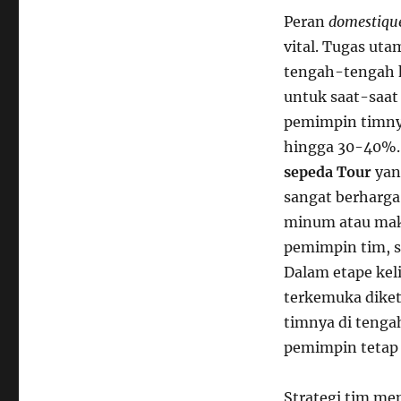
Peran
domestiqu
vital. Tugas ut
tengah-tengah 
untuk saat-saat
pemimpin timny
hingga 30-40%.
sepeda Tour
yan
sangat berharga
minum atau mak
pemimpin tim, s
Dalam etape kel
terkemuka diket
timnya di tenga
pemimpin tetap 
Strategi tim me