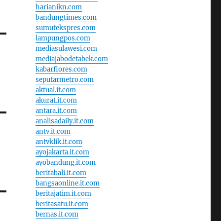
harianikn.com
bandungtimes.com
sumutekspres.com
lampungpos.com
mediasulawesi.com
mediajabodetabek.com
kabarflores.com
seputarmetro.com
aktual.it.com
akurat.it.com
antara.it.com
analisadaily.it.com
antv.it.com
antvklik.it.com
ayojakarta.it.com
ayobandung.it.com
beritabali.it.com
bangsaonline.it.com
beritajatim.it.com
beritasatu.it.com
bernas.it.com