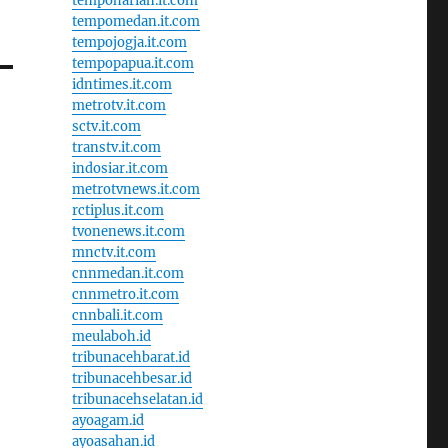
tempoharian.it.com
tempomedan.it.com
tempojogja.it.com
tempopapua.it.com
idntimes.it.com
metrotv.it.com
sctv.it.com
transtv.it.com
indosiar.it.com
metrotvnews.it.com
rctiplus.it.com
tvonenews.it.com
mnctv.it.com
cnnmedan.it.com
cnnmetro.it.com
cnnbali.it.com
meulaboh.id
tribunacehbarat.id
tribunacehbesar.id
tribunacehselatan.id
ayoagam.id
ayoasahan.id