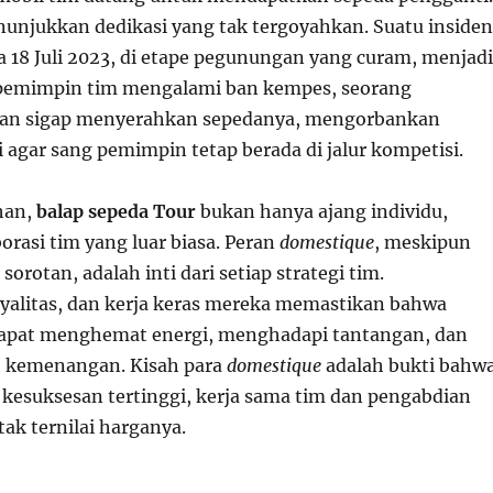
enunjukkan dedikasi yang tak tergoyahkan. Suatu insiden
a 18 Juli 2023, di etape pegunungan yang curam, menjadi
t pemimpin tim mengalami ban kempes, seorang
an sigap menyerahkan sepedanya, mengorbankan
i agar sang pemimpin tetap berada di jalur kompetisi.
han,
balap sepeda Tour
bukan hanya ajang individu,
rasi tim yang luar biasa. Peran
domestique
, meskipun
 sorotan, adalah inti dari setiap strategi tim.
yalitas, dan kerja keras mereka memastikan bahwa
apat menghemat energi, menghadapi tantangan, dan
h kemenangan. Kisah para
domestique
adalah bukti bahw
kesuksesan tertinggi, kerja sama tim dan pengabdian
tak ternilai harganya.