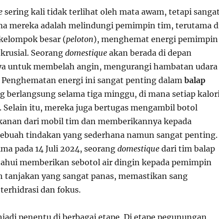
e
sering kali tidak terlihat oleh mata awam, tetapi sanga
ama mereka adalah melindungi pemimpin tim, terutama d
kelompok besar (
peloton
), menghemat energi pemimpin
 krusial. Seorang
domestique
akan berada di depan
a untuk membelah angin, mengurangi hambatan udara
 Penghematan energi ini sangat penting dalam
balap
g berlangsung selama tiga minggu, di mana setiap kalor
. Selain itu, mereka juga bertugas mengambil botol
anan dari mobil tim dan memberikannya kepada
ebuah tindakan yang sederhana namun sangat penting.
ima pada 14 Juli 2024, seorang
domestique
dari tim balap
ahui memberikan sebotol air dingin kepada pemimpin
h tanjakan yang sangat panas, memastikan sang
terhidrasi dan fokus.
njadi penentu di berbagai etape. Di etape pegunungan,