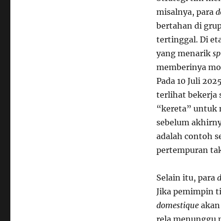
misalnya, para
d
bertahan di gru
tertinggal. Di e
yang menarik
sp
memberinya mom
Pada 10 Juli 202
terlihat bekerj
“kereta” untuk
sebelum akhirn
adalah contoh 
pertempuran takt
Selain itu, para
Jika pemimpin t
domestique
akan 
rela menunggu 