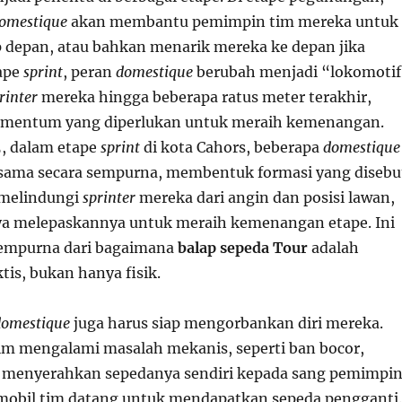
omestique
akan membantu pemimpin tim mereka untuk
p depan, atau bahkan menarik mereka ke depan jika
tape
sprint
, peran
domestique
berubah menjadi “lokomotif
rinter
mereka hingga beberapa ratus meter terakhir,
entum yang diperlukan untuk meraih kemenangan.
5, dalam etape
sprint
di kota Cahors, beberapa
domestique
a sama secara sempurna, membentuk formasi yang disebu
 melindungi
sprinter
mereka dari angin dan posisi lawan,
ya melepaskannya untuk meraih kemenangan etape. Ini
sempurna dari bagaimana
balap sepeda Tour
adalah
is, bukan hanya fisik.
domestique
juga harus siap mengorbankan diri mereka.
im mengalami masalah mekanis, seperti ban bocor,
menyerahkan sepedanya sendiri kepada sang pemimpin
mobil tim datang untuk mendapatkan sepeda pengganti.