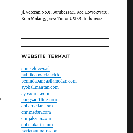
Jl. Veteran No.9, Sumbersari, Kec. Lowokwaru,
Kota Malang, Jawa Timur 65145, Indonesia
WEBSITE TERKAIT
sumselnews.id
publikjabodetabek.id
pemudapancasilamedan.com
ayokalimantan.com
ayosumut.com
a
bangsaoffline.com
cnbcmedan.com
cnnmedan.com
cnnjakarta.com
cnbcjakarta.com
hariansumatra.com