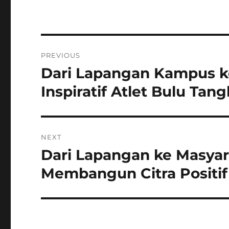
Navigasi
PREVIOUS
pos
Dari Lapangan Kampus k
Previous
post:
Inspiratif Atlet Bulu Ta
NEXT
Dari Lapangan ke Masya
Next
post:
Membangun Citra Positi