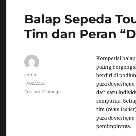
Balap Sepeda Tour
Tim dan Peran “D
Kompetisi balap
paling bergengs
Author
admin
berdiri di podiu
Posted
17/09/2025
para
domestique
on
Categories
Edukasi
,
Olahraga
dari satu indivi
sempurna. Setia
tim (
team leader
para
domestique
pemimpinnya.