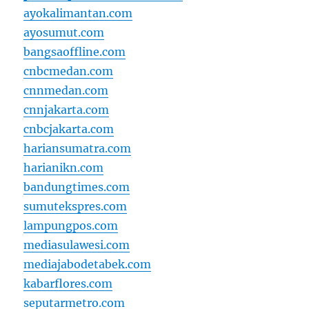
ayokalimantan.com
ayosumut.com
bangsaoffline.com
cnbcmedan.com
cnnmedan.com
cnnjakarta.com
cnbcjakarta.com
hariansumatra.com
harianikn.com
bandungtimes.com
sumutekspres.com
lampungpos.com
mediasulawesi.com
mediajabodetabek.com
kabarflores.com
seputarmetro.com