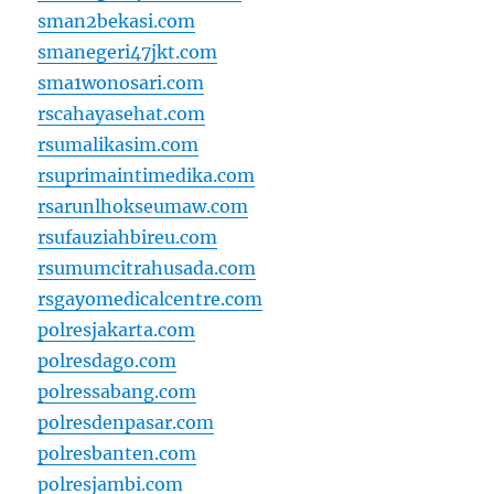
sman2bekasi.com
smanegeri47jkt.com
sma1wonosari.com
rscahayasehat.com
rsumalikasim.com
rsuprimaintimedika.com
rsarunlhokseumaw.com
rsufauziahbireu.com
rsumumcitrahusada.com
rsgayomedicalcentre.com
polresjakarta.com
polresdago.com
polressabang.com
polresdenpasar.com
polresbanten.com
polresjambi.com