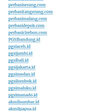
perbasiserang.com
perbasitangerang.com
perbasimalang.com
perbasidepok.com
perbasicirebon.com
PGSIbandung.id
pgsiaceh.id
pgsijambi.id
pgsibali.id
pgsijakarta.id
pgsimedan.id
pgsilombok.id
pgsimaluku.id
pgsimanado.id
akmilsumbar.id
akmilpapua.id