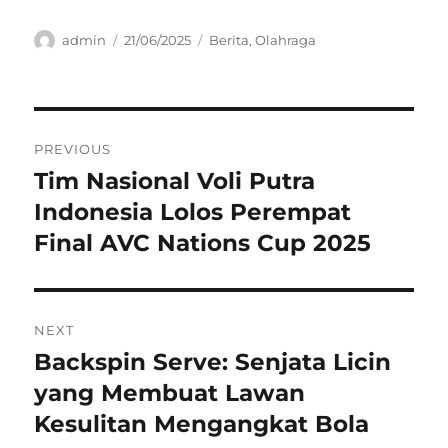
Author
Posted
Categories
admin
21/06/2025
Berita
,
Olahraga
on
Navigasi
PREVIOUS
pos
Tim Nasional Voli Putra
Previous
post:
Indonesia Lolos Perempat
Final AVC Nations Cup 2025
NEXT
Backspin Serve: Senjata Licin
Next
post:
yang Membuat Lawan
Kesulitan Mengangkat Bola