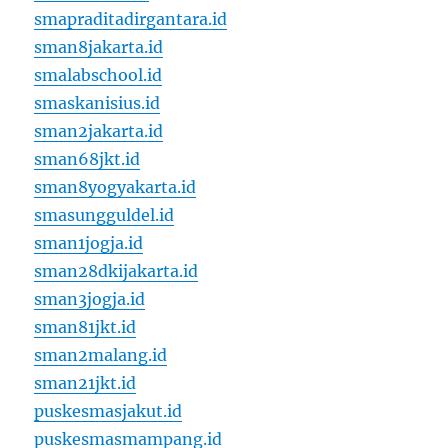
smapraditadirgantara.id
sman8jakarta.id
smalabschool.id
smaskanisius.id
sman2jakarta.id
sman68jkt.id
sman8yogyakarta.id
smasungguldel.id
sman1jogja.id
sman28dkijakarta.id
sman3jogja.id
sman81jkt.id
sman2malang.id
sman21jkt.id
puskesmasjakut.id
puskesmasmampang.id