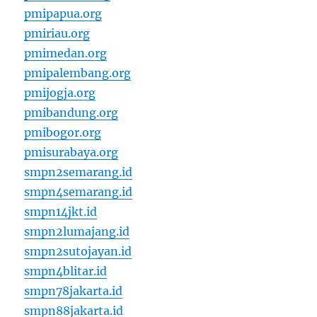
pmipapua.org
pmiriau.org
pmimedan.org
pmipalembang.org
pmijogja.org
pmibandung.org
pmibogor.org
pmisurabaya.org
smpn2semarang.id
smpn4semarang.id
smpn14jkt.id
smpn2lumajang.id
smpn2sutojayan.id
smpn4blitar.id
smpn78jakarta.id
smpn88jakarta.id