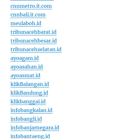
cnnmetro.it.com
cnnbali.it.com
meulaboh.id
tribunacehbarat.id
tribunacehbesar.id
tribunacehselatan.id
ayoagam.id
ayoasahan.id
ayoasmat.id
klikBalangan.id
klikBandung.id
klikbanggai.id
infobangkalan.id
infobangli.id
infobanjarnegara.id
infobantaeng.id