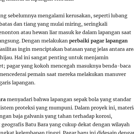
ang sebelumnya mengalami kerusakan, seperti lubang
atas dan tiang yang mulai miring, seringkali
nonton atau hewan liar masuk ke dalam lapangan saat
rlangsung. Dengan melakukan
perbaiki pagar lapangan
fasilitas ingin menciptakan batasan yang jelas antara are
 hijau. Hal ini sangat penting untuk menjamin
let; pagar yang kokoh mencegah masuknya benda-baca
a mencederai pemain saat mereka melakukan manuver
 garis lapangan.
ara
menyadari bahwa lapangan sepak bola yang standar
sistem proteksi yang mumpuni. Dalam proyek ini, materi
ngan baja galvanis yang tahan terhadap korosi,
 geografis Batu Bara yang cukup dekat dengan wilayah
ingkat kelembapan tinggi. Pagar baru ini didesain denga