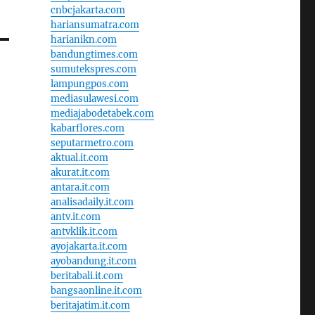
cnbcjakarta.com
hariansumatra.com
harianikn.com
bandungtimes.com
sumutekspres.com
lampungpos.com
mediasulawesi.com
mediajabodetabek.com
kabarflores.com
seputarmetro.com
aktual.it.com
akurat.it.com
antara.it.com
analisadaily.it.com
antv.it.com
antvklik.it.com
ayojakarta.it.com
ayobandung.it.com
beritabali.it.com
bangsaonline.it.com
beritajatim.it.com