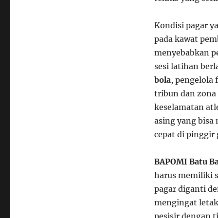
Kondisi pagar y
pada kawat pemb
menyebabkan pe
sesi latihan be
bola
, pengelola 
tribun dan zona
keselamatan at
asing yang bis
cepat di pinggir
BAPOMI Batu B
harus memiliki 
pagar diganti de
mengingat letak
pesisir dengan t