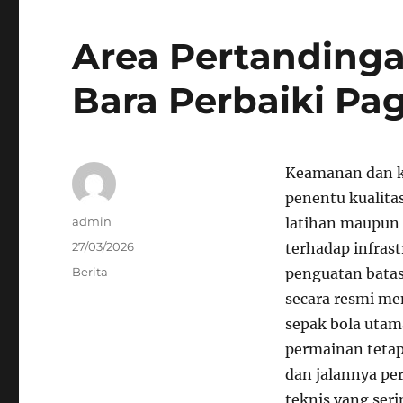
Area Pertandinga
Bara Perbaiki Pa
Keamanan dan ke
penentu kualita
Author
admin
latihan maupun 
Posted
27/03/2026
terhadap infras
on
Categories
Berita
penguatan batas 
secara resmi me
sepak bola utam
permainan tetap 
dan jalannya per
teknis yang ser