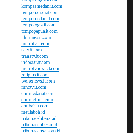
kompasjogja.it.com
kompasmedan.it.com
tempoharian.it.com
tempomedan.it.com
tempojogja.it.com
tempopapua.it.com
idntimes.it.com
metrotv.it.com
sctv.it.com
transtv.it.com
indosiar.it.com
metrotvnews.it.com
rctiplus.it.com
tvonenews.it.com
mnctv.it.com
cnnmedan.it.com
cnnmetro.it.com
cnnbali.it.com
meulaboh.id
tribunacehbarat.id
tribunacehbesar.id
tribunacehselatan.id