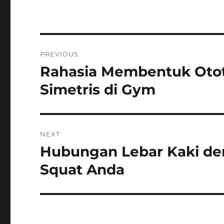
Navigasi
PREVIOUS
pos
Rahasia Membentuk Otot
Previous
post:
Simetris di Gym
NEXT
Hubungan Lebar Kaki d
Next
post:
Squat Anda