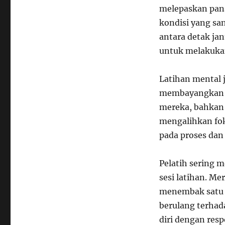
melepaskan pan
kondisi yang sa
antara detak j
untuk melakukan
Latihan mental j
membayangkan b
mereka, bahkan 
mengalihkan fok
pada proses dan 
Pelatih sering 
sesi latihan. Me
menembak satu
berulang terhad
diri dengan res