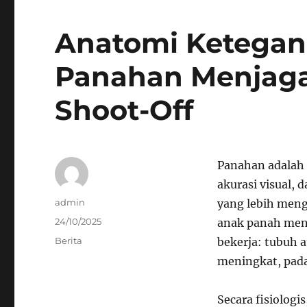
Anatomi Ketegang
Panahan Menjaga
Shoot-Off
Panahan adalah 
akurasi visual,
Author
admin
yang lebih meng
Posted
24/10/2025
anak panah mene
on
Categories
Berita
bekerja: tubuh a
meningkat, pada
Secara fisiologis