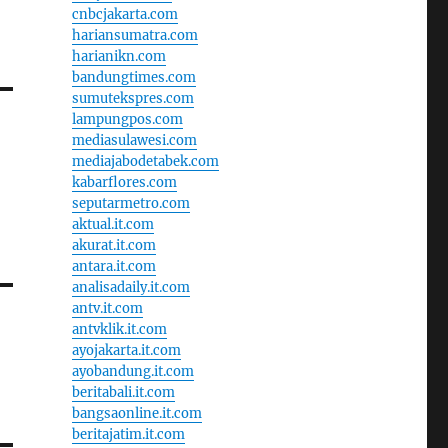
cnbcjakarta.com
hariansumatra.com
harianikn.com
bandungtimes.com
sumutekspres.com
lampungpos.com
mediasulawesi.com
mediajabodetabek.com
kabarflores.com
seputarmetro.com
aktual.it.com
akurat.it.com
antara.it.com
analisadaily.it.com
antv.it.com
antvklik.it.com
ayojakarta.it.com
ayobandung.it.com
beritabali.it.com
bangsaonline.it.com
beritajatim.it.com