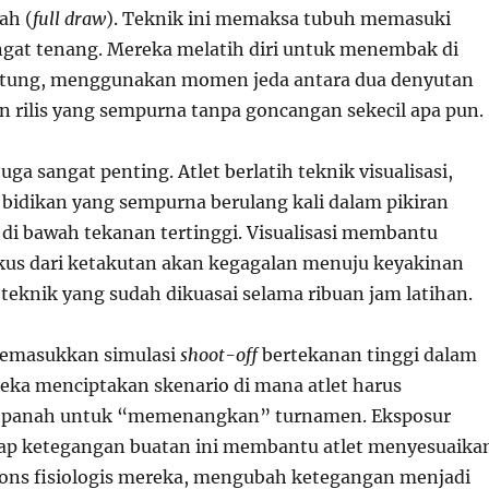
ah (
full draw
). Teknik ini memaksa tubuh memasuki
ngat tenang. Mereka melatih diri untuk menembak di
antung, menggunakan momen jeda antara dua denyutan
 rilis yang sempurna tanpa goncangan sekecil apa pun.
uga sangat penting. Atlet berlatih teknik visualisasi,
idikan yang sempurna berulang kali dalam pikiran
di bawah tekanan tertinggi. Visualisasi membantu
us dari ketakutan akan kegagalan menuju keyakinan
teknik yang sudah dikuasai selama ribuan jam latihan.
memasukkan simulasi
shoot-off
bertekanan tinggi dalam
reka menciptakan skenario di mana atlet harus
 panah untuk “memenangkan” turnamen. Eksposur
ap ketegangan buatan ini membantu atlet menyesuaika
pons fisiologis mereka, mengubah ketegangan menjadi