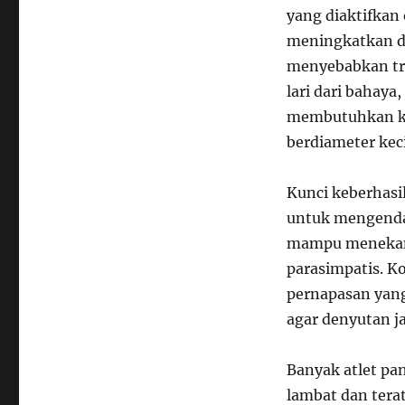
yang diaktifkan 
meningkatkan d
menyebabkan tre
lari dari bahaya
membutuhkan ke
berdiameter keci
Kunci keberhasi
untuk mengend
mampu menekan
parasimpatis. Ko
pernapasan yang
agar denyutan j
Banyak atlet p
lambat dan tera