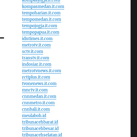
kompasjogja.it.com
kompasmedan.it.com
tempoharian.it.com
tempomedan.it.com
tempojogja.it.com
tempopapua.it.com
idntimes.it.com
metrotv.it.com
sctv.it.com
transtv.it.com
indosiar.it.com
metrotvnews.it.com
rctiplus.it.com
tvonenews.it.com
mnctv.it.com
cnnmedan.it.com
cnnmetro.it.com
cnnbali.it.com
meulaboh.id
tribunacehbarat.id
tribunacehbesar.id
tribunacehselatan.id