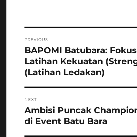
Navigasi
PREVIOUS
pos
BAPOMI Batubara: Fokus 
Previous
post:
Latihan Kekuatan (Streng
(Latihan Ledakan)
NEXT
Ambisi Puncak Champion:
Next
post:
di Event Batu Bara