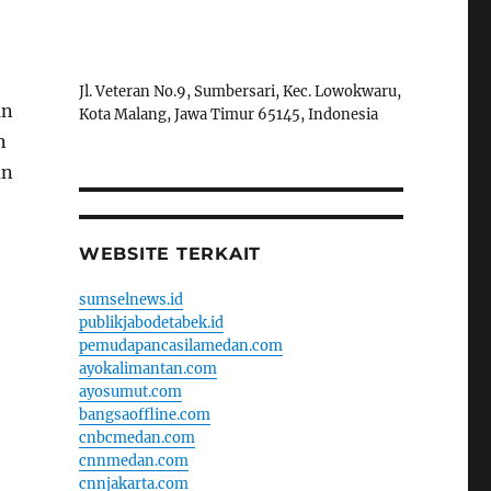
Jl. Veteran No.9, Sumbersari, Kec. Lowokwaru,
an
Kota Malang, Jawa Timur 65145, Indonesia
n
an
WEBSITE TERKAIT
sumselnews.id
publikjabodetabek.id
pemudapancasilamedan.com
ayokalimantan.com
ayosumut.com
bangsaoffline.com
cnbcmedan.com
cnnmedan.com
cnnjakarta.com