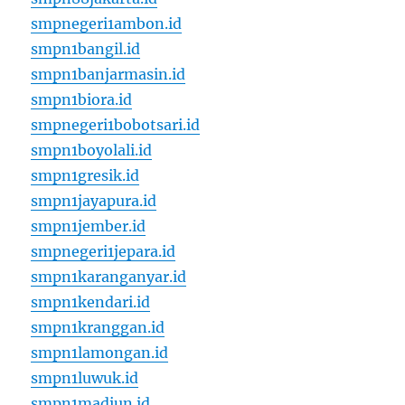
smpnegeri1ambon.id
smpn1bangil.id
smpn1banjarmasin.id
smpn1biora.id
smpnegeri1bobotsari.id
smpn1boyolali.id
smpn1gresik.id
smpn1jayapura.id
smpn1jember.id
smpnegeri1jepara.id
smpn1karanganyar.id
smpn1kendari.id
smpn1kranggan.id
smpn1lamongan.id
smpn1luwuk.id
smpn1madiun.id