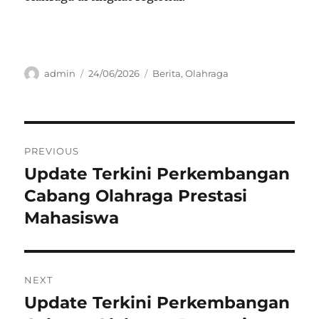
Author
Posted
Categories
admin
24/06/2026
Berita
,
Olahraga
on
Navigasi
PREVIOUS
pos
Update Terkini Perkembangan
Previous
post:
Cabang Olahraga Prestasi
Mahasiswa
NEXT
Update Terkini Perkembangan
Next