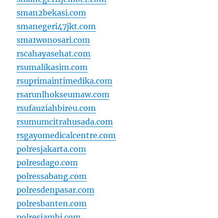
sman2bekasi.com
smanegeri47jkt.com
sma1wonosari.com
rscahayasehat.com
rsumalikasim.com
rsuprimaintimedika.com
rsarunlhokseumaw.com
rsufauziahbireu.com
rsumumcitrahusada.com
rsgayomedicalcentre.com
polresjakarta.com
polresdago.com
polressabang.com
polresdenpasar.com
polresbanten.com
polresjambi.com