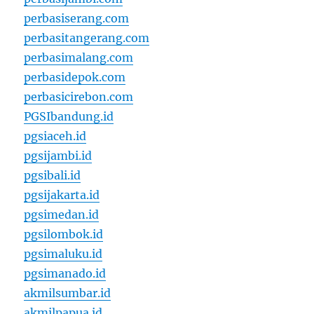
perbasiserang.com
perbasitangerang.com
perbasimalang.com
perbasidepok.com
perbasicirebon.com
PGSIbandung.id
pgsiaceh.id
pgsijambi.id
pgsibali.id
pgsijakarta.id
pgsimedan.id
pgsilombok.id
pgsimaluku.id
pgsimanado.id
akmilsumbar.id
akmilpapua.id