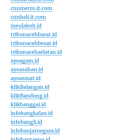
cnnmetro.it.com
cnnbali.it.com
meulaboh.id
tribunacehbarat.id
tribunacehbesar.id
tribunacehselatan.id
ayoagam.id
ayoasahan.id
ayoasmat.id
klikBalangan.id
klikBandung.id
klikbanggai.id
infobangkalan.id
infobangli.id
infobanjarnegara.id
infobantaeng.id