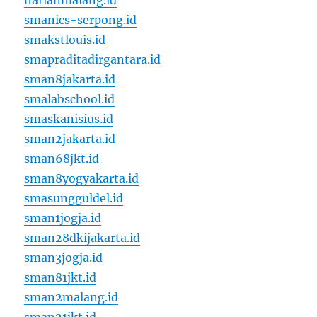
harianmalang.id
smanics-serpong.id
smakstlouis.id
smapraditadirgantara.id
sman8jakarta.id
smalabschool.id
smaskanisius.id
sman2jakarta.id
sman68jkt.id
sman8yogyakarta.id
smasungguldel.id
sman1jogja.id
sman28dkijakarta.id
sman3jogja.id
sman81jkt.id
sman2malang.id