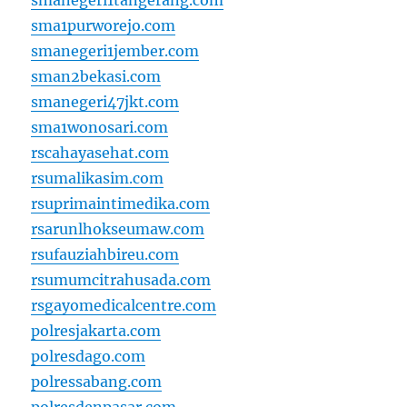
smanegeri1tangerang.com
sma1purworejo.com
smanegeri1jember.com
sman2bekasi.com
smanegeri47jkt.com
sma1wonosari.com
rscahayasehat.com
rsumalikasim.com
rsuprimaintimedika.com
rsarunlhokseumaw.com
rsufauziahbireu.com
rsumumcitrahusada.com
rsgayomedicalcentre.com
polresjakarta.com
polresdago.com
polressabang.com