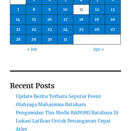
7
8
9
10
11
12
13
14
15
16
17
18
19
20
21
22
23
24
25
26
27
28
29
30
31
« Jun
Agu »
Recent Posts
Update Berita Terbaru Seputar Event
Olahraga Mahasiswa Batubara
Pengawalan Tim Medis BAPOMI Batubara Di
Lokasi Latihan Untuk Penanganan Cepat
Atlet