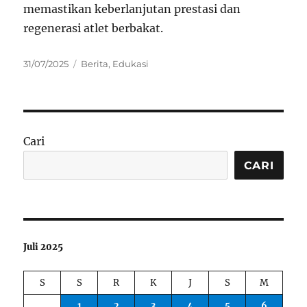
memastikan keberlanjutan prestasi dan
regenerasi atlet berbakat.
Posted
Categories
31/07/2025
Berita
,
Edukasi
on
Cari
CARI
Juli 2025
S
S
R
K
J
S
M
1
2
3
4
5
6