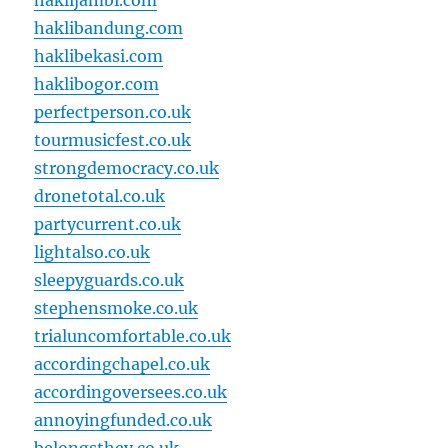
haklijambi.com
haklibandung.com
haklibekasi.com
haklibogor.com
perfectperson.co.uk
tourmusicfest.co.uk
strongdemocracy.co.uk
dronetotal.co.uk
partycurrent.co.uk
lightalso.co.uk
sleepyguards.co.uk
stephensmoke.co.uk
trialuncomfortable.co.uk
accordingchapel.co.uk
accordingoversees.co.uk
annoyingfunded.co.uk