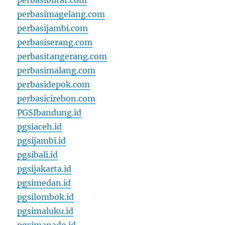
perbasiblitar.com
perbasimagelang.com
perbasijambi.com
perbasiserang.com
perbasitangerang.com
perbasimalang.com
perbasidepok.com
perbasicirebon.com
PGSIbandung.id
pgsiaceh.id
pgsijambi.id
pgsibali.id
pgsijakarta.id
pgsimedan.id
pgsilombok.id
pgsimaluku.id