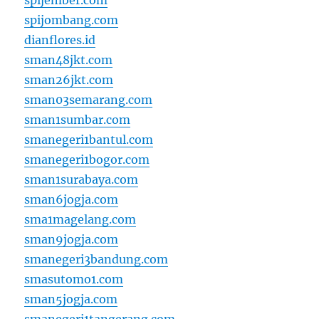
spijember.com
spijombang.com
dianflores.id
sman48jkt.com
sman26jkt.com
sman03semarang.com
sman1sumbar.com
smanegeri1bantul.com
smanegeri1bogor.com
sman1surabaya.com
sman6jogja.com
sma1magelang.com
sman9jogja.com
smanegeri3bandung.com
smasutomo1.com
sman5jogja.com