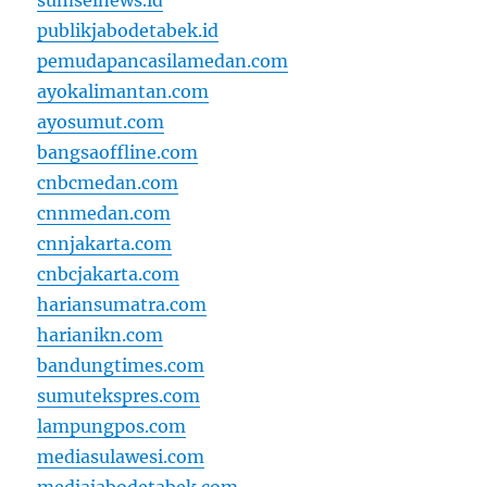
sumselnews.id
publikjabodetabek.id
pemudapancasilamedan.com
ayokalimantan.com
ayosumut.com
bangsaoffline.com
cnbcmedan.com
cnnmedan.com
cnnjakarta.com
cnbcjakarta.com
hariansumatra.com
harianikn.com
bandungtimes.com
sumutekspres.com
lampungpos.com
mediasulawesi.com