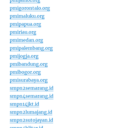
pmijambi.org
pmigorontalo.org
pmimaluku.org
pmipapua.org
pmiriau.org
pmimedan.org
pmipalembang.org
pmijogja.org
pmibandung.org
pmibogor.org
pmisurabaya.org
smpn2semarang.id
smpn4semarang.id
smpn14jkt.id
smpn2lumajang.id
smpn2sutojayan.id