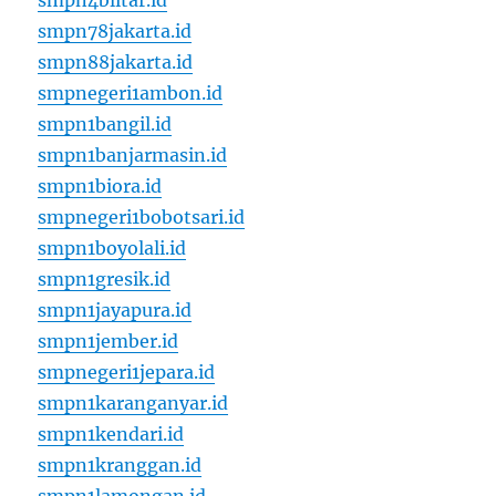
smpn4blitar.id
smpn78jakarta.id
smpn88jakarta.id
smpnegeri1ambon.id
smpn1bangil.id
smpn1banjarmasin.id
smpn1biora.id
smpnegeri1bobotsari.id
smpn1boyolali.id
smpn1gresik.id
smpn1jayapura.id
smpn1jember.id
smpnegeri1jepara.id
smpn1karanganyar.id
smpn1kendari.id
smpn1kranggan.id