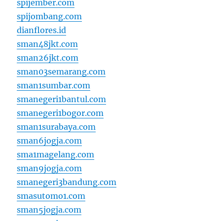
spijember.com
spijombang.com
dianflores.id
sman48jkt.com
sman26jkt.com
sman03semarang.com
sman1sumbar.com
smanegeri1bantul.com
smanegeri1bogor.com
sman1surabaya.com
sman6jogja.com
sma1magelang.com
sman9jogja.com
smanegeri3bandung.com
smasutomo1.com
sman5jogja.com