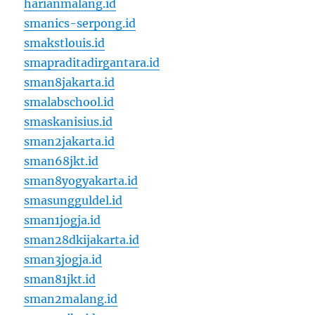
harianmalang.id
smanics-serpong.id
smakstlouis.id
smapraditadirgantara.id
sman8jakarta.id
smalabschool.id
smaskanisius.id
sman2jakarta.id
sman68jkt.id
sman8yogyakarta.id
smasungguldel.id
sman1jogja.id
sman28dkijakarta.id
sman3jogja.id
sman81jkt.id
sman2malang.id