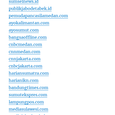
sumselnews.id
publikjabodetabek.id
pemudapancasilamedan.com
ayokalimantan.com
ayosumut.com
bangsaoffline.com
cnbcmedan.com
cnnmedan.com
cnnjakarta.com
cnbcjakarta.com
hariansumatra.com
harianikn.com
bandungtimes.com
sumutekspres.com
lampungpos.com
mediasulawesi.com