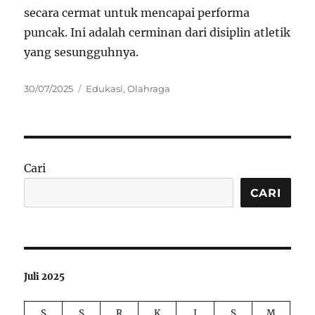
secara cermat untuk mencapai performa
puncak. Ini adalah cerminan dari disiplin atletik
yang sesungguhnya.
Posted
Categories
30/07/2025
Edukasi
,
Olahraga
on
Cari
CARI
Juli 2025
S
S
R
K
J
S
M