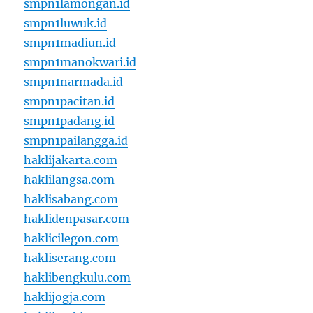
smpn1lamongan.id
smpn1luwuk.id
smpn1madiun.id
smpn1manokwari.id
smpn1narmada.id
smpn1pacitan.id
smpn1padang.id
smpn1pailangga.id
haklijakarta.com
haklilangsa.com
haklisabang.com
haklidenpasar.com
haklicilegon.com
hakliserang.com
haklibengkulu.com
haklijogja.com