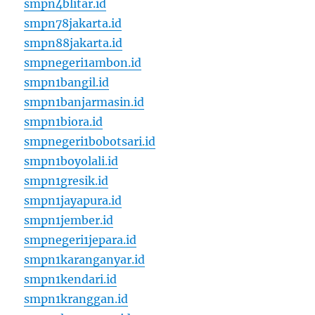
smpn4blitar.id
smpn78jakarta.id
smpn88jakarta.id
smpnegeri1ambon.id
smpn1bangil.id
smpn1banjarmasin.id
smpn1biora.id
smpnegeri1bobotsari.id
smpn1boyolali.id
smpn1gresik.id
smpn1jayapura.id
smpn1jember.id
smpnegeri1jepara.id
smpn1karanganyar.id
smpn1kendari.id
smpn1kranggan.id