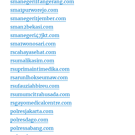
smanegeri1tangerang.com
sma1purworejo.com
smanegeri1jember.com
sman2bekasi.com
smanegeri47jkt.com
sma1wonosari.com
rscahayasehat.com
rsumalikasim.com
rsuprimaintimedika.com
rsarunlhokseumaw.com
rsufauziahbireu.com
rsumumcitrahusada.com
rsgayomedicalcentre.com
polresjakarta.com
polresdago.com
polressabang.com