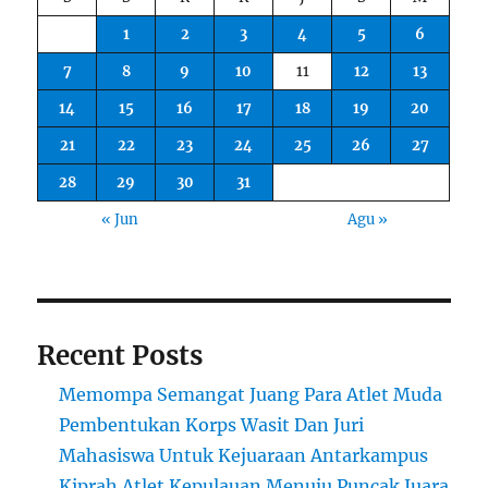
1
2
3
4
5
6
7
8
9
10
11
12
13
14
15
16
17
18
19
20
21
22
23
24
25
26
27
28
29
30
31
« Jun
Agu »
Recent Posts
Memompa Semangat Juang Para Atlet Muda
Pembentukan Korps Wasit Dan Juri
Mahasiswa Untuk Kejuaraan Antarkampus
Kiprah Atlet Kepulauan Menuju Puncak Juara