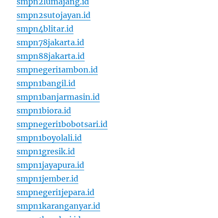
smpn2lumajang.id
smpn2sutojayan.id
smpn4blitar.id
smpn78jakarta.id
smpn88jakarta.id
smpnegeri1ambon.id
smpn1bangil.id
smpn1banjarmasin.id
smpn1biora.id
smpnegeri1bobotsari.id
smpn1boyolali.id
smpn1gresik.id
smpn1jayapura.id
smpn1jember.id
smpnegeri1jepara.id
smpn1karanganyar.id