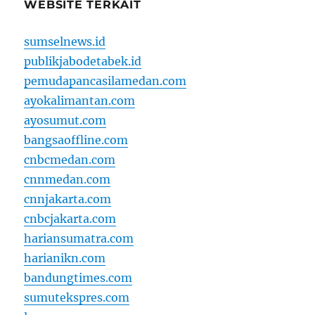
WEBSITE TERKAIT
sumselnews.id
publikjabodetabek.id
pemudapancasilamedan.com
ayokalimantan.com
ayosumut.com
bangsaoffline.com
cnbcmedan.com
cnnmedan.com
cnnjakarta.com
cnbcjakarta.com
hariansumatra.com
harianikn.com
bandungtimes.com
sumutekspres.com