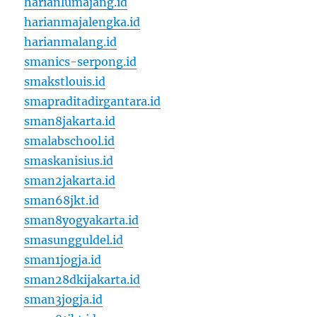
harianlumajang.id
harianmajalengka.id
harianmalang.id
smanics-serpong.id
smakstlouis.id
smapraditadirgantara.id
sman8jakarta.id
smalabschool.id
smaskanisius.id
sman2jakarta.id
sman68jkt.id
sman8yogyakarta.id
smasungguldel.id
sman1jogja.id
sman28dkijakarta.id
sman3jogja.id