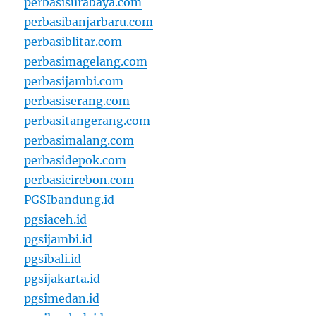
perbasisurabaya.com
perbasibanjarbaru.com
perbasiblitar.com
perbasimagelang.com
perbasijambi.com
perbasiserang.com
perbasitangerang.com
perbasimalang.com
perbasidepok.com
perbasicirebon.com
PGSIbandung.id
pgsiaceh.id
pgsijambi.id
pgsibali.id
pgsijakarta.id
pgsimedan.id