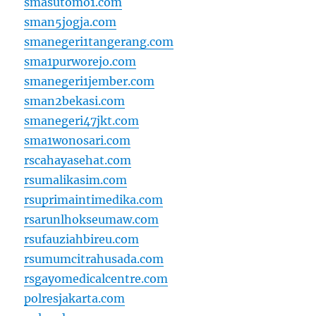
smasutomo1.com
sman5jogja.com
smanegeri1tangerang.com
sma1purworejo.com
smanegeri1jember.com
sman2bekasi.com
smanegeri47jkt.com
sma1wonosari.com
rscahayasehat.com
rsumalikasim.com
rsuprimaintimedika.com
rsarunlhokseumaw.com
rsufauziahbireu.com
rsumumcitrahusada.com
rsgayomedicalcentre.com
polresjakarta.com