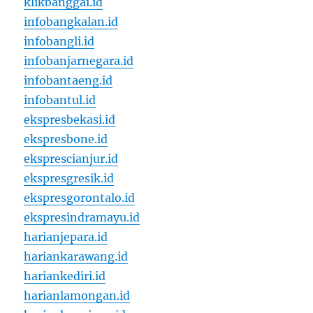
klikbanggai.id
infobangkalan.id
infobangli.id
infobanjarnegara.id
infobantaeng.id
infobantul.id
ekspresbekasi.id
ekspresbone.id
eksprescianjur.id
ekspresgresik.id
ekspresgorontalo.id
ekspresindramayu.id
harianjepara.id
hariankarawang.id
hariankediri.id
harianlamongan.id