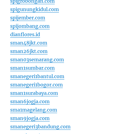
spigrobongan.com
spigunungkidul.com
spijember.com
spijombang.com
dianflores.id
sman48jkt.com
sman26jkt.com
sman03semarang.com
sman1sumbar.com
smanegeri1bantul.com
smanegeri1bogor.com
sman1surabaya.com
sman6jogja.com
sma1magelang.com
sman9jogja.com
smanegeri3bandung.com