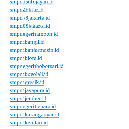
smpn2sutojayan.id
smpn4blitar.id
smpn78jakarta.id
smpn88jakarta.id
smpnegeri1ambon.id
smpn1bangil.id
smpn1banjarmasin.id
smpn1biora.id
smpnegeri1bobotsari.id
smpn1boyolali.id
smpn1gresik.id
smpn1jayapura.id
smpn1jember.id
smpnegeri1jepara.id
smpn1karanganyar.id
smpn1kendari.id