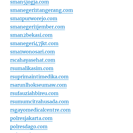
sman5jogja.com
smanegeri1tangerang.com
sma1purworejo.com
smanegeri1jember.com
sman2bekasi.com
smanegeri47jkt.com
sma1wonosari.com
rscahayasehat.com
rsumalikasim.com
rsuprimaintimedika.com
rsarunlhokseumaw.com
rsufauziahbireu.com
rsumumcitrahusada.com
rsgayomedicalcentre.com
polresjakarta.com
polresdago.com