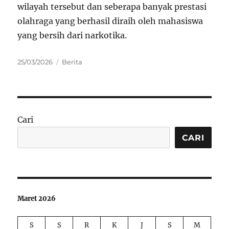
wilayah tersebut dan seberapa banyak prestasi
olahraga yang berhasil diraih oleh mahasiswa
yang bersih dari narkotika.
Posted
Categories
25/03/2026
Berita
on
Cari
CARI
Maret 2026
S
S
R
K
J
S
M