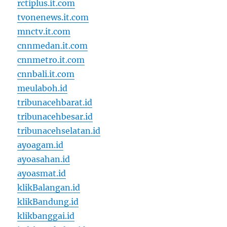
rctiplus.it.com
tvonenews.it.com
mnctv.it.com
cnnmedan.it.com
cnnmetro.it.com
cnnbali.it.com
meulaboh.id
tribunacehbarat.id
tribunacehbesar.id
tribunacehselatan.id
ayoagam.id
ayoasahan.id
ayoasmat.id
klikBalangan.id
klikBandung.id
klikbanggai.id