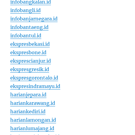
infobangkalan.id
infobangli.id
infobanjarnegara.id
infobantaeng.id
infobantul.id
ekspresbekasi.id
ekspresbone.id
eksprescianjur.id
ekspresgresik.id
ekspresgorontalo.id
ekspresindramayu.id
harianjepara.id
hariankarawang.id
hariankediri.id
harianlamongan.id
harianlumajang.id