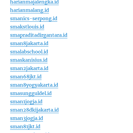
harianmajalengka.id
harianmalang.id
smanics-serpong.id
smakstlouis.id
smapraditadirgantara.id
sman8jakarta.id
smalabschool.id
smaskanisius.id
sman2jakarta.id
sman68jkt.id
sman8yogyakarta.id
smasungguldel.id
sman1jogja.id
sman28dkijakarta.id
sman3jogja.id
sman81jkt.id