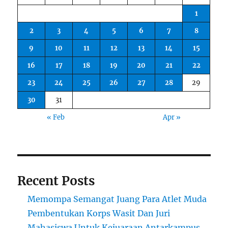
1
2
3
4
5
6
7
8
9
10
11
12
13
14
15
16
17
18
19
20
21
22
23
24
25
26
27
28
29
30
31
« Feb
Apr »
Recent Posts
Memompa Semangat Juang Para Atlet Muda
Pembentukan Korps Wasit Dan Juri
Mahasiswa Untuk Kejuaraan Antarkampus