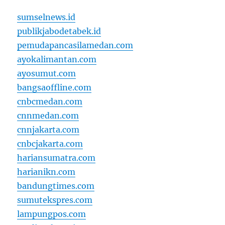
sumselnews.id
publikjabodetabek.id
pemudapancasilamedan.com
ayokalimantan.com
ayosumut.com
bangsaoffline.com
cnbcmedan.com
cnnmedan.com
cnnjakarta.com
cnbcjakarta.com
hariansumatra.com
harianikn.com
bandungtimes.com
sumutekspres.com
lampungpos.com