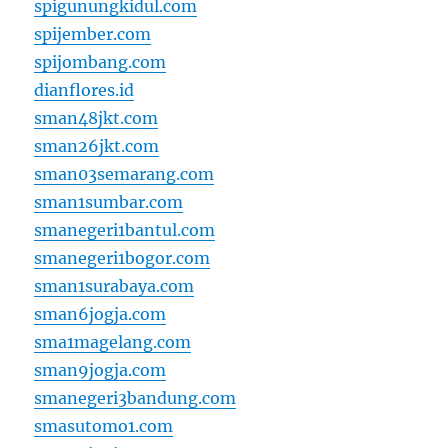
spigunungkidul.com
spijember.com
spijombang.com
dianflores.id
sman48jkt.com
sman26jkt.com
sman03semarang.com
sman1sumbar.com
smanegeri1bantul.com
smanegeri1bogor.com
sman1surabaya.com
sman6jogja.com
sma1magelang.com
sman9jogja.com
smanegeri3bandung.com
smasutomo1.com