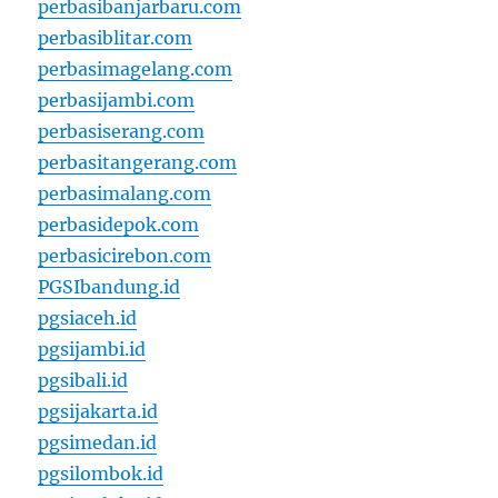
perbasibanjarbaru.com
perbasiblitar.com
perbasimagelang.com
perbasijambi.com
perbasiserang.com
perbasitangerang.com
perbasimalang.com
perbasidepok.com
perbasicirebon.com
PGSIbandung.id
pgsiaceh.id
pgsijambi.id
pgsibali.id
pgsijakarta.id
pgsimedan.id
pgsilombok.id