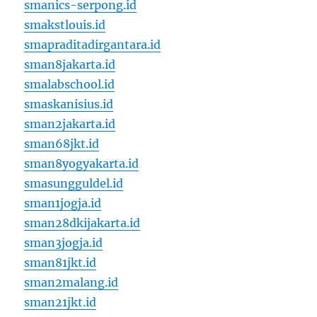
smanics-serpong.id
smakstlouis.id
smapraditadirgantara.id
sman8jakarta.id
smalabschool.id
smaskanisius.id
sman2jakarta.id
sman68jkt.id
sman8yogyakarta.id
smasungguldel.id
sman1jogja.id
sman28dkijakarta.id
sman3jogja.id
sman81jkt.id
sman2malang.id
sman21jkt.id