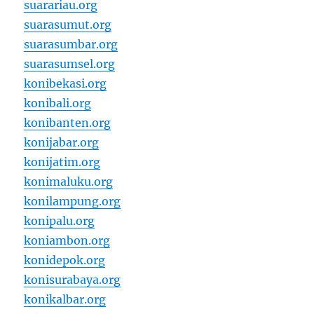
suarariau.org
suarasumut.org
suarasumbar.org
suarasumsel.org
konibekasi.org
konibali.org
konibanten.org
konijabar.org
konijatim.org
konimaluku.org
konilampung.org
konipalu.org
koniambon.org
konidepok.org
konisurabaya.org
konikalbar.org