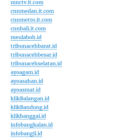
mnctv.it.com
cnnmedan.it.com
cnnmetro.it.com
cnnbali.it.com
meulaboh.id
tribunacehbarat.id
tribunacehbesar.id
tribunacehselatan.id
ayoagam.id
ayoasahan.id
ayoasmat.id
klikBalangan.id
klikBandung.id
klikbanggai.id
infobangkalan.id
infobangli.id