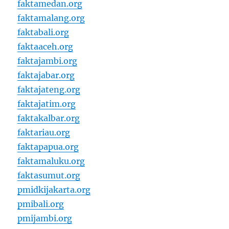
faktamedan.org
faktamalang.org
faktabali.org
faktaaceh.org
faktajambi.org
faktajabar.org
faktajateng.org
faktajatim.org
faktakalbar.org
faktariau.org
faktapapua.org
faktamaluku.org
faktasumut.org
pmidkijakarta.org
pmibali.org
pmijambi.org