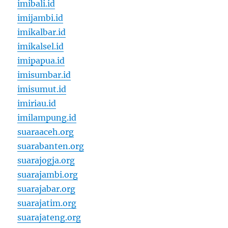
imibali.id
imijambi.id
imikalbar.id
imikalsel.id
imipapua.id
imisumbar.id
imisumut.id
imiriau.id
imilampung.id
suaraaceh.org
suarabanten.org
suarajogja.org
suarajambi.org
suarajabar.org
suarajatim.org
suarajateng.org