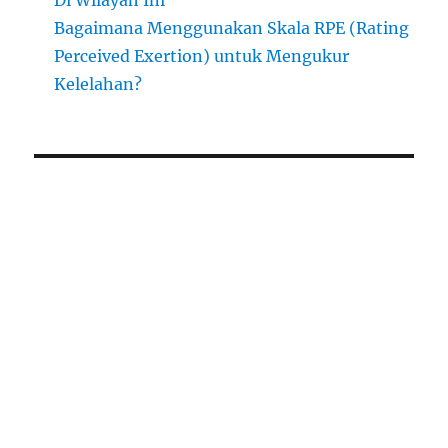
Di Wilayah Ini
Bagaimana Menggunakan Skala RPE (Rating
Perceived Exertion) untuk Mengukur
Kelelahan?