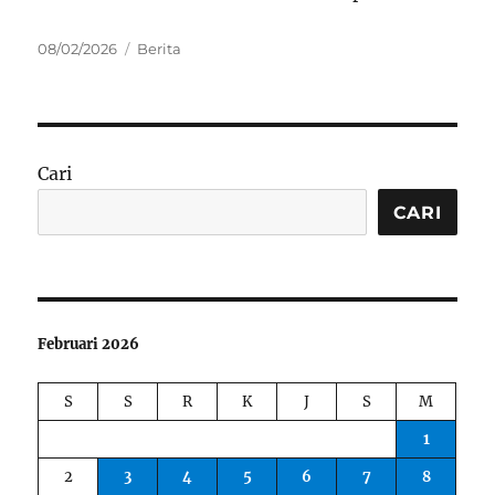
Posted
Categories
08/02/2026
Berita
on
Cari
CARI
Februari 2026
S
S
R
K
J
S
M
1
2
3
4
5
6
7
8