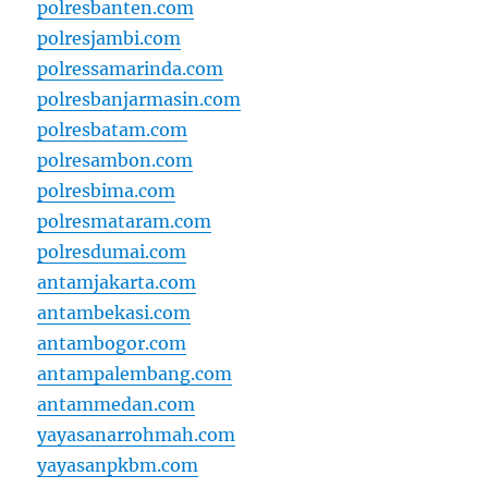
polresbanten.com
polresjambi.com
polressamarinda.com
polresbanjarmasin.com
polresbatam.com
polresambon.com
polresbima.com
polresmataram.com
polresdumai.com
antamjakarta.com
antambekasi.com
antambogor.com
antampalembang.com
antammedan.com
yayasanarrohmah.com
yayasanpkbm.com