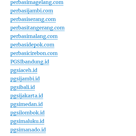
perbasimagelang.com
perbasijambi.com
perbasiserang.com
perbasitangerang.com
perbasimalang.com
perbasidepok.com
perbasicirebon.com
PGSIbandung.id
pgsiaceh.id
pgsijambi.id
pgsibali.id
pgsijakarta.id
pgsimedan.id
pgsilombok.id
pgsimaluku.id
pgsimanado.id