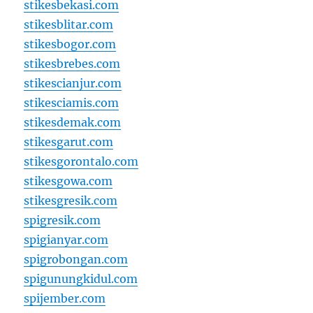
stikesbekasi.com
stikesblitar.com
stikesbogor.com
stikesbrebes.com
stikescianjur.com
stikesciamis.com
stikesdemak.com
stikesgarut.com
stikesgorontalo.com
stikesgowa.com
stikesgresik.com
spigresik.com
spigianyar.com
spigrobongan.com
spigunungkidul.com
spijember.com