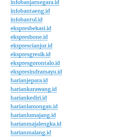
infobanjarnegara.id
infobantaeng.id
infobantul.id
ekspresbekasi.id
ekspresbone.id
eksprescianjur.id
ekspresgresik.id
ekspresgorontalo.id
ekspresindramayu.id
harianjepara.id
hariankarawang.id
hariankediri.id
harianlamongan.id
harianlumajang.id
harianmajalengka.id
harianmalang.id