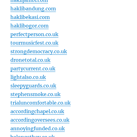
haklijambi.com
haklibandung.com
haklibekasi.com
haklibogor.com
perfectperson.co.uk
tourmusicfest.co.uk
strongdemocracy.co.uk
dronetotal.co.uk
partycurrent.co.uk
lightalso.co.uk
sleepyguards.co.uk
stephensmoke.co.uk
trialuncomfortable.co.uk
accordingchapel.co.uk
accordingoversees.co.uk
annoyingfunded.co.uk