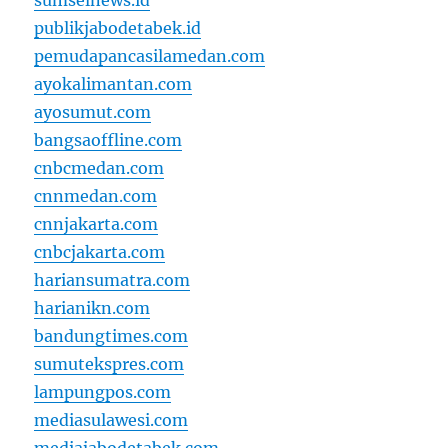
sumselnews.id
publikjabodetabek.id
pemudapancasilamedan.com
ayokalimantan.com
ayosumut.com
bangsaoffline.com
cnbcmedan.com
cnnmedan.com
cnnjakarta.com
cnbcjakarta.com
hariansumatra.com
harianikn.com
bandungtimes.com
sumutekspres.com
lampungpos.com
mediasulawesi.com