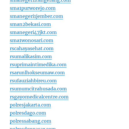
smanegeri1tangerang.com
sma1purworejo.com
smanegeri1jember.com
sman2bekasi.com
smanegeri47jkt.com
sma1wonosari.com
rscahayasehat.com
rsumalikasim.com
rsuprimaintimedika.com
rsarunlhokseumaw.com
rsufauziahbireu.com
rsumumcitrahusada.com
rsgayomedicalcentre.com
polresjakarta.com
polresdago.com
polressabang.com