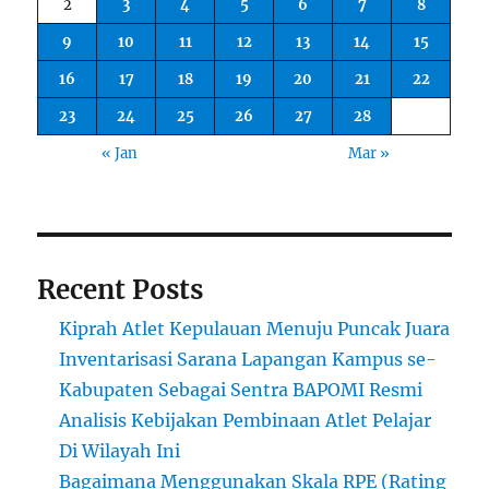
2
3
4
5
6
7
8
9
10
11
12
13
14
15
16
17
18
19
20
21
22
23
24
25
26
27
28
« Jan
Mar »
Recent Posts
Kiprah Atlet Kepulauan Menuju Puncak Juara
Inventarisasi Sarana Lapangan Kampus se-
Kabupaten Sebagai Sentra BAPOMI Resmi
Analisis Kebijakan Pembinaan Atlet Pelajar
Di Wilayah Ini
Bagaimana Menggunakan Skala RPE (Rating