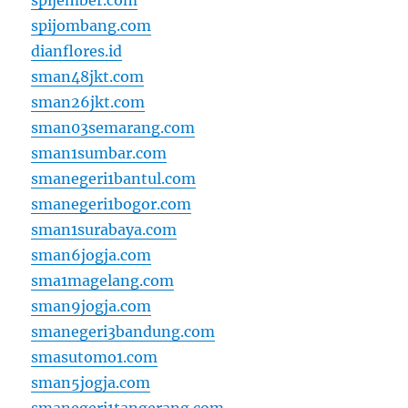
spijember.com
spijombang.com
dianflores.id
sman48jkt.com
sman26jkt.com
sman03semarang.com
sman1sumbar.com
smanegeri1bantul.com
smanegeri1bogor.com
sman1surabaya.com
sman6jogja.com
sma1magelang.com
sman9jogja.com
smanegeri3bandung.com
smasutomo1.com
sman5jogja.com