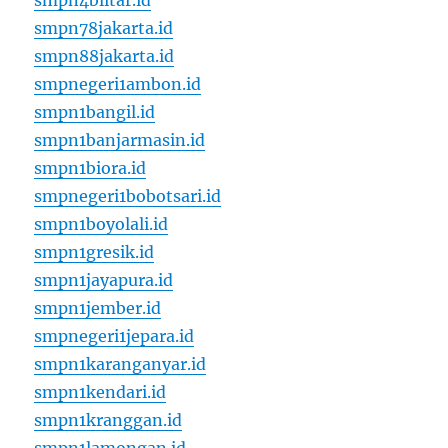
smpn4blitar.id
smpn78jakarta.id
smpn88jakarta.id
smpnegeri1ambon.id
smpn1bangil.id
smpn1banjarmasin.id
smpn1biora.id
smpnegeri1bobotsari.id
smpn1boyolali.id
smpn1gresik.id
smpn1jayapura.id
smpn1jember.id
smpnegeri1jepara.id
smpn1karanganyar.id
smpn1kendari.id
smpn1kranggan.id