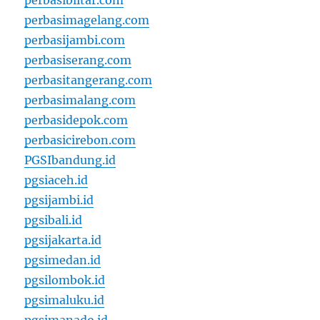
perbasiblitar.com
perbasimagelang.com
perbasijambi.com
perbasiserang.com
perbasitangerang.com
perbasimalang.com
perbasidepok.com
perbasicirebon.com
PGSIbandung.id
pgsiaceh.id
pgsijambi.id
pgsibali.id
pgsijakarta.id
pgsimedan.id
pgsilombok.id
pgsimaluku.id