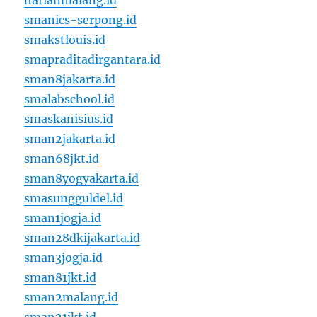
harianmalang.id
smanics-serpong.id
smakstlouis.id
smapraditadirgantara.id
sman8jakarta.id
smalabschool.id
smaskanisius.id
sman2jakarta.id
sman68jkt.id
sman8yogyakarta.id
smasungguldel.id
sman1jogja.id
sman28dkijakarta.id
sman3jogja.id
sman81jkt.id
sman2malang.id