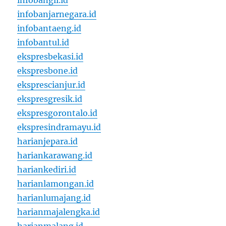
infobangli.id
infobanjarnegara.id
infobantaeng.id
infobantul.id
ekspresbekasi.id
ekspresbone.id
eksprescianjur.id
ekspresgresik.id
ekspresgorontalo.id
ekspresindramayu.id
harianjepara.id
hariankarawang.id
hariankediri.id
harianlamongan.id
harianlumajang.id
harianmajalengka.id