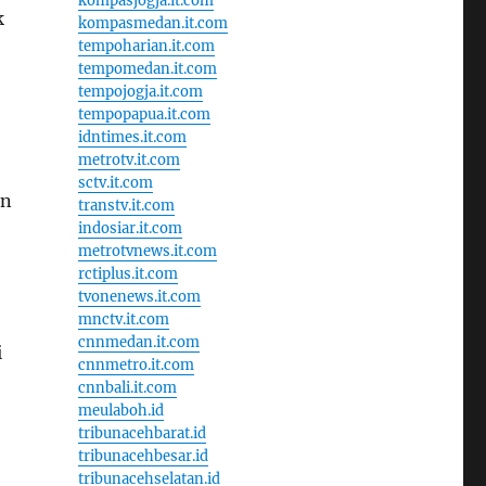
kompasjogja.it.com
k
kompasmedan.it.com
tempoharian.it.com
tempomedan.it.com
tempojogja.it.com
tempopapua.it.com
idntimes.it.com
metrotv.it.com
sctv.it.com
an
transtv.it.com
indosiar.it.com
metrotvnews.it.com
rctiplus.it.com
tvonenews.it.com
mnctv.it.com
cnnmedan.it.com
i
cnnmetro.it.com
cnnbali.it.com
meulaboh.id
tribunacehbarat.id
tribunacehbesar.id
tribunacehselatan.id