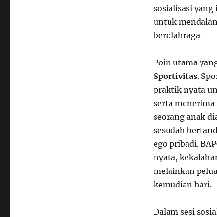
sosialisasi yan
untuk mendalami
berolahraga.
Poin utama yang
Sportivitas
. Sp
praktik nyata u
serta menerima 
seorang anak di
sesudah bertand
ego pribadi. B
nyata, kekalaha
melainkan pelua
kemudian hari.
Dalam sesi sosi