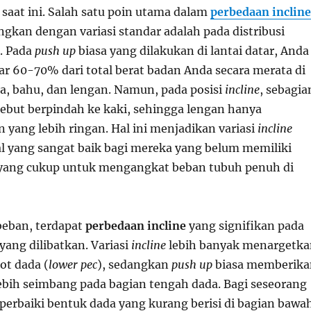
saat ini. Salah satu poin utama dalam
perbedaan incline
gkan dengan variasi standar adalah pada distribusi
t. Pada
push up
biasa yang dilakukan di lantai datar, Anda
r 60-70% dari total berat badan Anda secara merata di
da, bahu, dan lengan. Namun, pada posisi
incline
, sebagia
sebut berpindah ke kaki, sehingga lengan hanya
yang lebih ringan. Hal ini menjadikan variasi
incline
wal yang sangat baik bagi mereka yang belum memiliki
 yang cukup untuk mengangkat beban tubuh penuh di
beban, terdapat
perbedaan incline
yang signifikan pada
 yang dilibatkan. Variasi
incline
lebih banyak menargetka
ot dada (
lower pec
), sedangkan
push up
biasa memberika
lebih seimbang pada bagian tengah dada. Bagi seseorang
erbaiki bentuk dada yang kurang berisi di bagian bawa