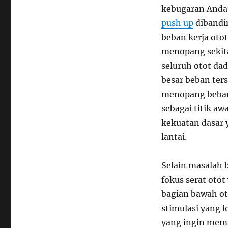
kebugaran Anda 
push up
dibandin
beban kerja oto
menopang sekita
seluruh otot da
besar beban ter
menopang beban 
sebagai titik a
kekuatan dasar
lantai.
Selain masalah 
fokus serat otot
bagian bawah ot
stimulasi yang 
yang ingin memp