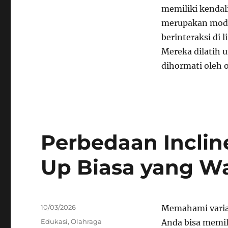
memiliki kendal
merupakan modal
berinteraksi di
Mereka dilatih u
dihormati oleh o
Perbedaan Inclin
Up Biasa yang Wa
Posted
10/03/2026
Memahami varias
on
Categories
Edukasi
,
Olahraga
Anda bisa memili