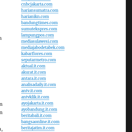
cnbcjakarta.com
hariansumatra.com
harianikn.com
bandungtimes.com
sumutekspres.com
lampungpos.com
n
mediasulawesi.com
mediajabodetabek.com
kabarflores.com
seputarmetro.com
aktual.it.com
akurat.it.com
antara.it.com
analisadaily.it.com
antv.it.com
antvklik.it.com
ayojakarta.it.com
n
ayobandung.it.com
n
beritabali.it.com
bangsaonline.it.com
beritajatim.it.com
h,