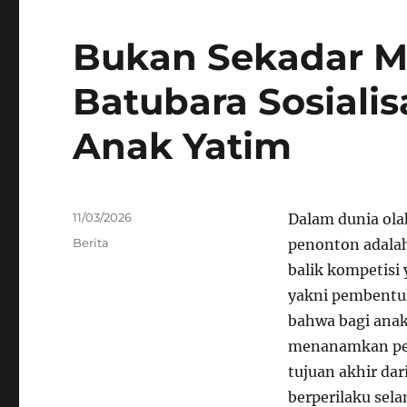
Bukan Sekadar 
Batubara Sosialisa
Anak Yatim
Posted
11/03/2026
Dalam dunia ola
on
Categories
Berita
penonton adalah
balik kompetisi 
yakni pembentu
bahwa bagi anak
menanamkan p
tujuan akhir da
berperilaku sel