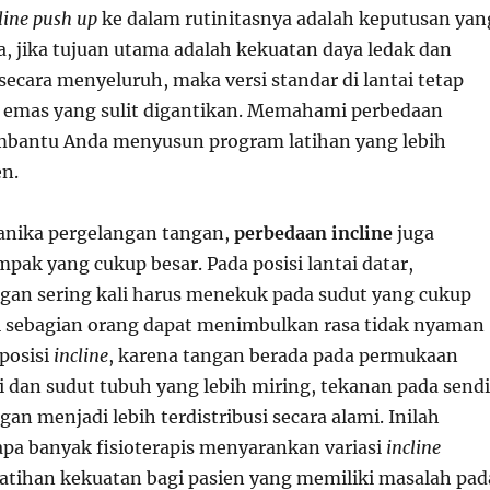
line push up
ke dalam rutinitasnya adalah keputusan yan
a, jika tujuan utama adalah kekuatan daya ledak dan
 secara menyeluruh, maka versi standar di lantai tetap
 emas yang sulit digantikan. Memahami perbedaan
mbantu Anda menyusun program latihan yang lebih
en.
kanika pergelangan tangan,
perbedaan incline
juga
ak yang cukup besar. Pada posisi lantai datar,
gan sering kali harus menekuk pada sudut yang cukup
i sebagian orang dapat menimbulkan rasa tidak nyaman
 posisi
incline
, karena tangan berada pada permukaan
i dan sudut tubuh yang lebih miring, tekanan pada sendi
an menjadi lebih terdistribusi secara alami. Inilah
a banyak fisioterapis menyarankan variasi
incline
latihan kekuatan bagi pasien yang memiliki masalah pad