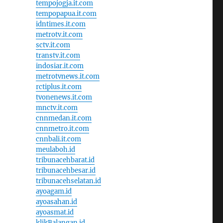
tempojogja.it.com
tempopapua.it.com
idntimes.it.com
metrotv.it.com
sctv.it.com
transtv.it.com
indosiar.it.com
metrotvnews.it.com
rctiplus.it.com
tvonenews.it.com
mnctv.it.com
cnnmedan.it.com
cnnmetro.it.com
cnnbali.it.com
meulaboh.id
tribunacehbarat.id
tribunacehbesar.id
tribunacehselatan.id
ayoagam.id
ayoasahan.id
ayoasmat.id
klikBalangan.id