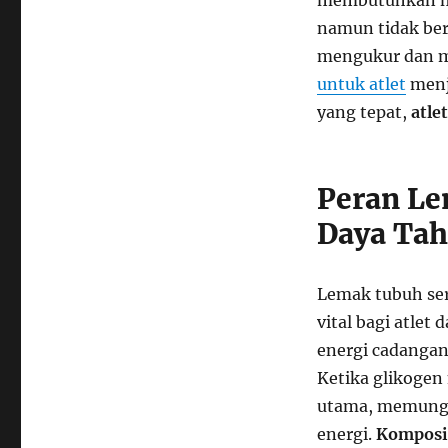
membutuhkan ma
namun tidak ber
mengukur dan 
untuk atlet
menj
yang tepat,
atle
Peran L
Daya Ta
Lemak tubuh ser
vital bagi atlet 
energi cadangan
Ketika glikogen
utama, memungki
energi.
Komposis