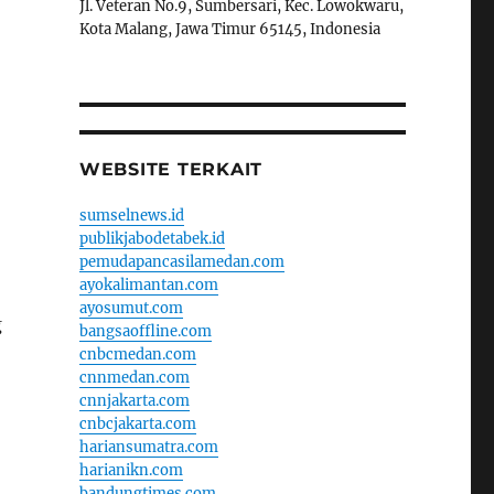
Jl. Veteran No.9, Sumbersari, Kec. Lowokwaru,
Kota Malang, Jawa Timur 65145, Indonesia
WEBSITE TERKAIT
sumselnews.id
publikjabodetabek.id
pemudapancasilamedan.com
ayokalimantan.com
ayosumut.com
g
bangsaoffline.com
cnbcmedan.com
cnnmedan.com
cnnjakarta.com
cnbcjakarta.com
hariansumatra.com
harianikn.com
bandungtimes.com