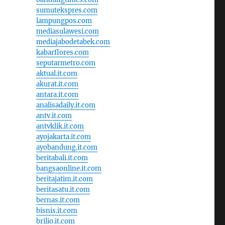
sumutekspres.com
lampungpos.com
mediasulawesi.com
mediajabodetabek.com
kabarflores.com
seputarmetro.com
aktual.it.com
akurat.it.com
antara.it.com
analisadaily.it.com
antv.it.com
antvklik.it.com
ayojakarta.it.com
ayobandung.it.com
beritabali.it.com
bangsaonline.it.com
beritajatim.it.com
beritasatu.it.com
bernas.it.com
bisnis.it.com
brilio.it.com