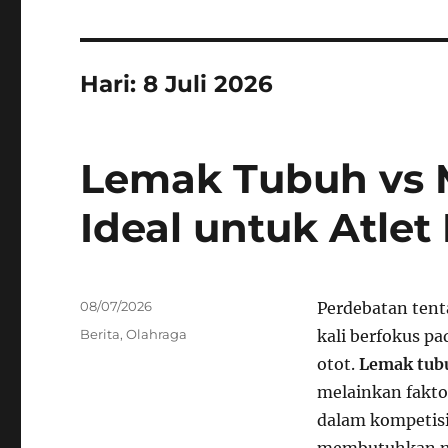
Hari:
8 Juli 2026
Lemak Tubuh vs M
Ideal untuk Atle
Posted
08/07/2026
Perdebatan tenta
on
Categories
Berita
,
Olahraga
kali berfokus p
otot.
Lemak tubu
melainkan fakto
dalam kompetisi.