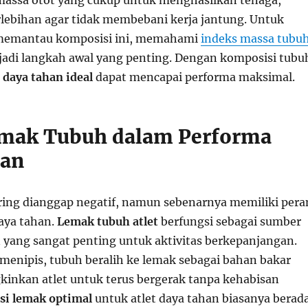
ssa otot yang cukup untuk menghasilkan tenaga,
lebihan agar tidak membebani kerja jantung. Untuk
memantau komposisi ini, memahami
indeks massa tubu
adi langkah awal yang penting. Dengan komposisi tubu
t daya tahan ideal
dapat mencapai performa maksimal.
emak Tubuh dalam Performa
han
ing dianggap negatif, namun sebenarnya memiliki pera
daya tahan.
Lemak tubuh atlet
berfungsi sebagai sumber
 yang sangat penting untuk aktivitas berkepanjangan.
 menipis, tubuh beralih ke lemak sebagai bahan bakar
nkan atlet untuk terus bergerak tanpa kehabisan
i lemak optimal
untuk atlet daya tahan biasanya berad