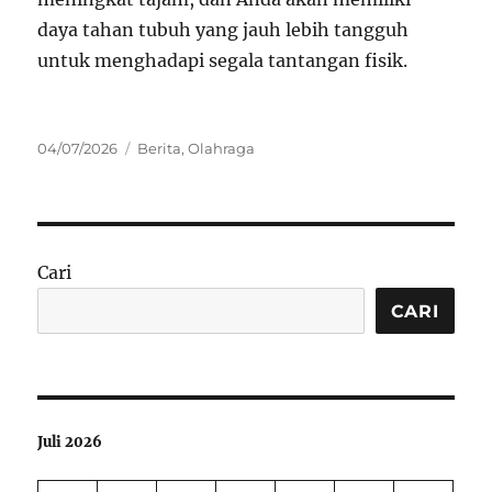
daya tahan tubuh yang jauh lebih tangguh
untuk menghadapi segala tantangan fisik.
Posted
Categories
04/07/2026
Berita
,
Olahraga
on
Cari
CARI
Juli 2026