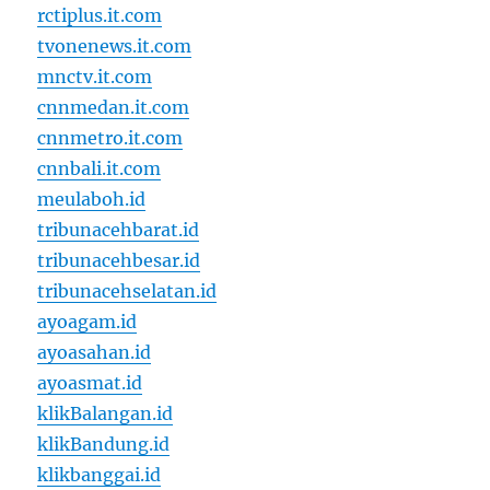
rctiplus.it.com
tvonenews.it.com
mnctv.it.com
cnnmedan.it.com
cnnmetro.it.com
cnnbali.it.com
meulaboh.id
tribunacehbarat.id
tribunacehbesar.id
tribunacehselatan.id
ayoagam.id
ayoasahan.id
ayoasmat.id
klikBalangan.id
klikBandung.id
klikbanggai.id