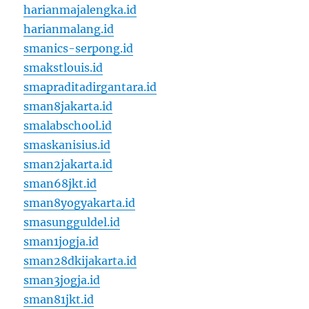
harianmajalengka.id
harianmalang.id
smanics-serpong.id
smakstlouis.id
smapraditadirgantara.id
sman8jakarta.id
smalabschool.id
smaskanisius.id
sman2jakarta.id
sman68jkt.id
sman8yogyakarta.id
smasungguldel.id
sman1jogja.id
sman28dkijakarta.id
sman3jogja.id
sman81jkt.id