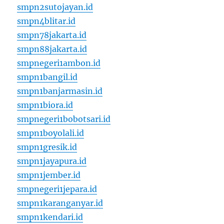
smpn2sutojayan.id
smpn4blitar.id
smpn78jakarta.id
smpn88jakarta.id
smpnegeri1ambon.id
smpn1bangil.id
smpn1banjarmasin.id
smpn1biora.id
smpnegeri1bobotsari.id
smpn1boyolali.id
smpn1gresik.id
smpn1jayapura.id
smpn1jember.id
smpnegeri1jepara.id
smpn1karanganyar.id
smpn1kendari.id