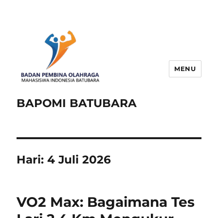
MENU
BAPOMI BATUBARA
Hari:
4 Juli 2026
VO2 Max: Bagaimana Tes