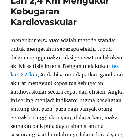
Lari 2,4 Km Mengukur
Kebugaran
Kardiovaskular
Mengukur
VO2 Max
adalah metode standar
untuk mengetahui seberapa efektif tubuh
dalam menggunakan oksigen saat melakukan
aktivitas fisik intens. Dengan melakukan
tes
lari 2,4 km
, Anda bisa mendapatkan gambaran
akurat mengenai kapasitas kebugaran
kardiovaskular secara cepat dan efisien. Angka
ini sering menjadi indikator utama kesehatan
jantung dan paru-paru bagi banyak orang.
Semakin tinggi skor yang didapatkan, maka
semakin baik pula daya tahan stamina
seseorang saat berolahraga dalam durasi yang