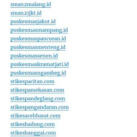
sman2malang.id
sman21jkt.id
puskesmasjakut.id
puskesmasmampang.id
puskesmaspancoran.id
puskesmasmenteng.id
puskesmassenen.id
puskesmaskramatjati.id
puskesmasngambeg.id
stikespacitan.com
stikespamekasan.com
stikespandeglang.com
stikespangandaran.com
stikesacehbarat.com
stikesbadung.com
stikesbanggai.com