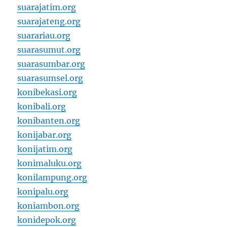
suarajatim.org
suarajateng.org
suarariau.org
suarasumut.org
suarasumbar.org
suarasumsel.org
konibekasi.org
konibali.org
konibanten.org
konijabar.org
konijatim.org
konimaluku.org
konilampung.org
konipalu.org
koniambon.org
konidepok.org