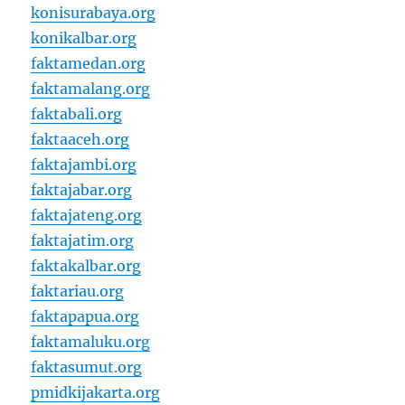
konisurabaya.org
konikalbar.org
faktamedan.org
faktamalang.org
faktabali.org
faktaaceh.org
faktajambi.org
faktajabar.org
faktajateng.org
faktajatim.org
faktakalbar.org
faktariau.org
faktapapua.org
faktamaluku.org
faktasumut.org
pmidkijakarta.org