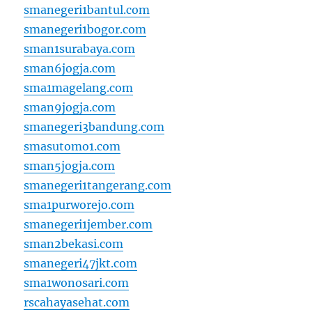
smanegeri1bantul.com
smanegeri1bogor.com
sman1surabaya.com
sman6jogja.com
sma1magelang.com
sman9jogja.com
smanegeri3bandung.com
smasutomo1.com
sman5jogja.com
smanegeri1tangerang.com
sma1purworejo.com
smanegeri1jember.com
sman2bekasi.com
smanegeri47jkt.com
sma1wonosari.com
rscahayasehat.com