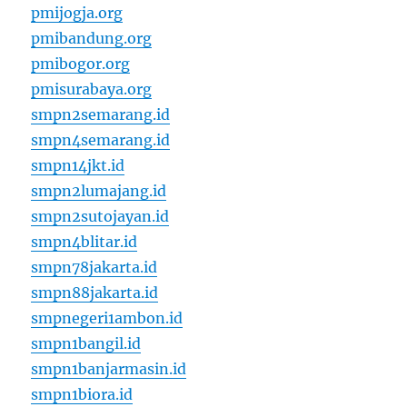
pmijogja.org
pmibandung.org
pmibogor.org
pmisurabaya.org
smpn2semarang.id
smpn4semarang.id
smpn14jkt.id
smpn2lumajang.id
smpn2sutojayan.id
smpn4blitar.id
smpn78jakarta.id
smpn88jakarta.id
smpnegeri1ambon.id
smpn1bangil.id
smpn1banjarmasin.id
smpn1biora.id