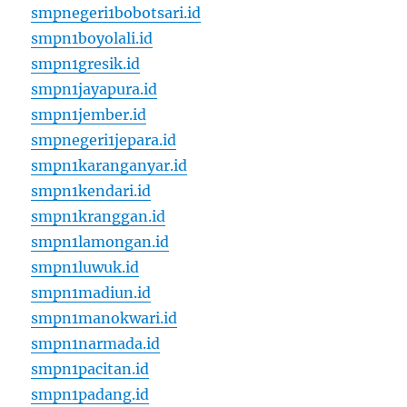
smpnegeri1bobotsari.id
smpn1boyolali.id
smpn1gresik.id
smpn1jayapura.id
smpn1jember.id
smpnegeri1jepara.id
smpn1karanganyar.id
smpn1kendari.id
smpn1kranggan.id
smpn1lamongan.id
smpn1luwuk.id
smpn1madiun.id
smpn1manokwari.id
smpn1narmada.id
smpn1pacitan.id
smpn1padang.id