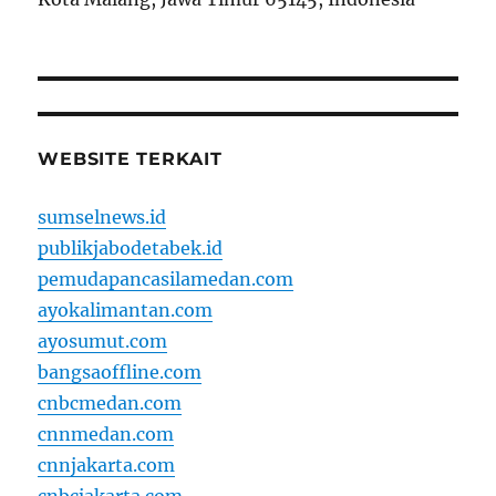
WEBSITE TERKAIT
sumselnews.id
publikjabodetabek.id
pemudapancasilamedan.com
ayokalimantan.com
ayosumut.com
bangsaoffline.com
cnbcmedan.com
cnnmedan.com
cnnjakarta.com