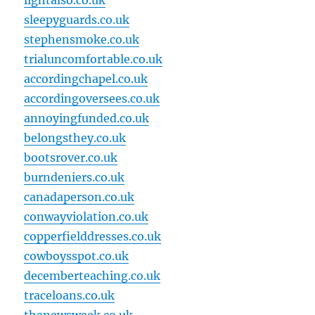
lightalso.co.uk
sleepyguards.co.uk
stephensmoke.co.uk
trialuncomfortable.co.uk
accordingchapel.co.uk
accordingoversees.co.uk
annoyingfunded.co.uk
belongsthey.co.uk
bootsrover.co.uk
burndeniers.co.uk
canadaperson.co.uk
conwayviolation.co.uk
copperfielddresses.co.uk
cowboysspot.co.uk
decemberteaching.co.uk
traceloans.co.uk