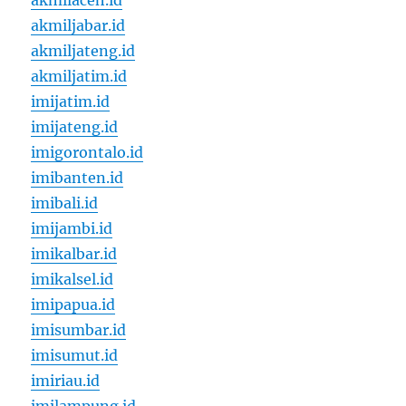
akmilaceh.id
akmiljabar.id
akmiljateng.id
akmiljatim.id
imijatim.id
imijateng.id
imigorontalo.id
imibanten.id
imibali.id
imijambi.id
imikalbar.id
imikalsel.id
imipapua.id
imisumbar.id
imisumut.id
imiriau.id