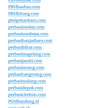
PBSIsumbar.com
PBSIbaubau.com
PBSIbitung.com
pbsipekanbaru.com
perbasimedan.com
perbasisurabaya.com
perbasibanjarbaru.com
perbasiblitar.com
perbasimagelang.com
perbasijambi.com
perbasiserang.com
perbasitangerang.com
perbasimalang.com
perbasidepok.com
perbasicirebon.com
PGSIbandung.id