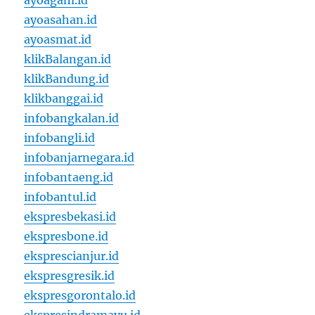
ayoagam.id
ayoasahan.id
ayoasmat.id
klikBalangan.id
klikBandung.id
klikbanggai.id
infobangkalan.id
infobangli.id
infobanjarnegara.id
infobantaeng.id
infobantul.id
ekspresbekasi.id
ekspresbone.id
eksprescianjur.id
ekspresgresik.id
ekspresgorontalo.id