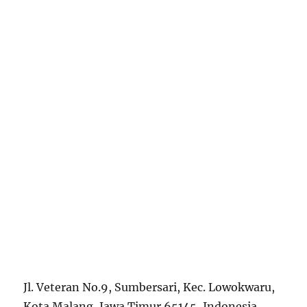
Jl. Veteran No.9, Sumbersari, Kec. Lowokwaru,
Kota Malang, Jawa Timur 65145, Indonesia