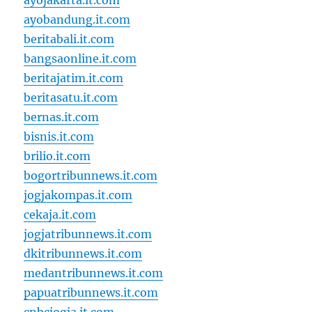
ayojakarta.it.com
ayobandung.it.com
beritabali.it.com
bangsaonline.it.com
beritajatim.it.com
beritasatu.it.com
bernas.it.com
bisnis.it.com
brilio.it.com
bogortribunnews.it.com
jogjakompas.it.com
cekaja.it.com
jogjatribunnews.it.com
dkitribunnews.it.com
medantribunnews.it.com
papuatribunnews.it.com