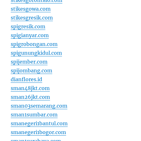
stikesgorontalo.com
stikesgowa.com
stikesgresik.com
spigresik.com
spigianyar.com
spigrobongan.com
spigunungkidul.com
spijember.com
spijombang.com
dianflores.id
sman48jkt.com
sman26jkt.com
sman03semarang.com
sman1sumbar.com
smanegeri1bantul.com
smanegeri1bogor.com