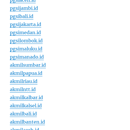
pgsiaceh.id
pgsijambi.id
pgsibali.id
pgsijakarta.id
pgsimedan.id
pgsilombok.id
pgsimaluku.id
pgsimanado.id
akmilsumbar.id
akmilpapua.id
akmilriau.id
akmilntt.id
akmilkalbar.id
akmilkalsel.id
akmilbali.id
akmilbanten.id