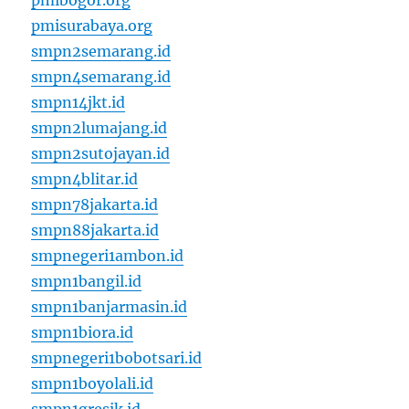
pmibogor.org
pmisurabaya.org
smpn2semarang.id
smpn4semarang.id
smpn14jkt.id
smpn2lumajang.id
smpn2sutojayan.id
smpn4blitar.id
smpn78jakarta.id
smpn88jakarta.id
smpnegeri1ambon.id
smpn1bangil.id
smpn1banjarmasin.id
smpn1biora.id
smpnegeri1bobotsari.id
smpn1boyolali.id