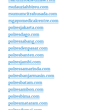
rsarunlhokseumaw.com
rsufauziahbireu.com
rsumumcitrahusada.com
rsgayomedicalcentre.com
polresjakarta.com
polresdago.com
polressabang.com
polresdenpasar.com
polresbanten.com
polresjambi.com
polressamarinda.com
polresbanjarmasin.com
polresbatam.com
polresambon.com
polresbima.com
polresmataram.com