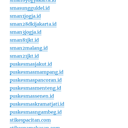
sman8yogyakarta.id
smasungguldel.id
sman1jogja.id
sman28dkijakarta.id
sman3jogja.id
sman81jkt.id
sman2malang.id
sman21jkt.id
puskesmasjakut.id
puskesmasmampang.id
puskesmaspancoran.id
puskesmasmenteng.id
puskesmassenen.id
puskesmaskramatjati.id
puskesmasngambeg.id
stikespacitan.com